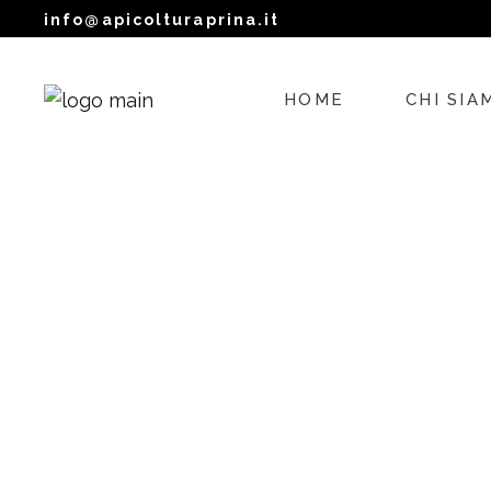
info@apicolturaprina.it
HOME
CHI SIA
APICOLTU
LA MIA I
DOVE SI