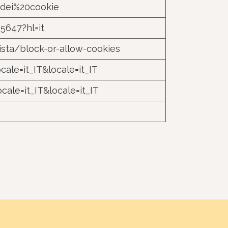
0dei%20cookie
5647?hl=it
ista/block-or-allow-cookies
ale=it_IT&locale=it_IT
ale=it_IT&locale=it_IT