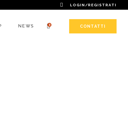
LOGIN/REGISTRATI
0
P
NEWS
CONTATTI
OSTE NATALIZIE
DALI
E
OTTI CON IL MIELE
OTTI DELL’ALVEARE
 DELLA PERSONA
D’API
 CARD