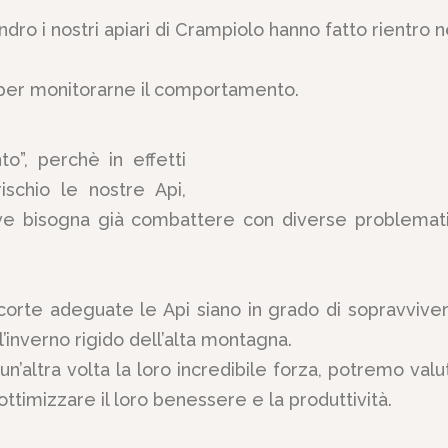
dro i nostri apiari di Crampiolo hanno fatto rientro n
i per monitorarne il comportamento.
o”, perchè in effetti
chio le nostre Api,
ove bisogna già combattere con diverse problemat
orte adeguate le Api siano in grado di sopravviver
inverno rigido dell’alta montagna.
n’altra volta la loro incredibile forza, potremo valu
ttimizzare il loro benessere e la produttività.