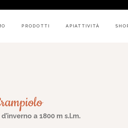
MO
PRODOTTI
APIATTIVITÀ
SHO
RA DI FAMIGLIA
IL MIELE
LE BOMBONIERE
PROP
DEA DI APICOLTURA
I PRODOTTI DELL’ALVEARE
PERSONALIZZAZIONI AZIEN
MIEL
AMO
PREPARATI
APIARIO DEL BENESSERE
PROD
CURA DELLA PERSONA
FATTORIA DIDATTICA
PROD
 Crampiolo
CURA
CERA 
d’inverno a 1800 m s.l.m.
GIFT