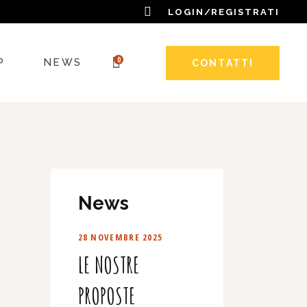
LOGIN/REGISTRATI
0
P
NEWS
CONTATTI
OSTE NATALIZIE
DALI
E
OTTI CON IL MIELE
News
OTTI DELL’ALVEARE
28 NOVEMBRE 2025
 DELLA PERSONA
LE NOSTRE
D’API
PROPOSTE
 CARD