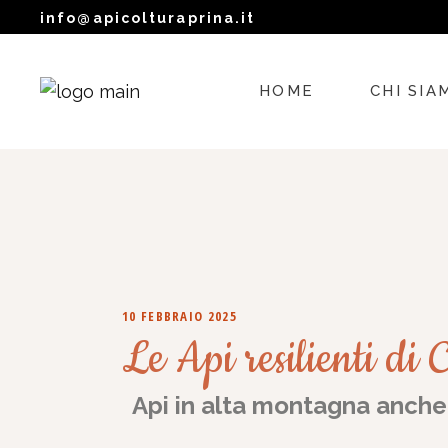
info@apicolturaprina.it
HOME
CHI SIA
APICOLTU
LA MIA I
DOVE SI
10 FEBBRAIO 2025
Le Api resilienti di
Api in alta montagna anche 