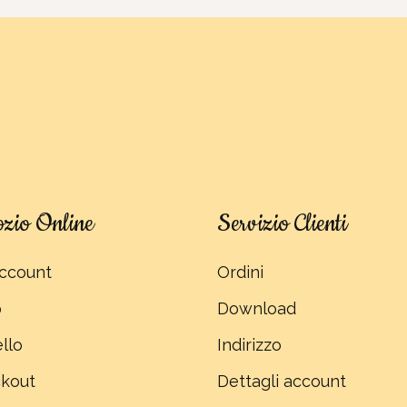
zio Online
Servizio Clienti
ccount
Ordini
p
Download
llo
Indirizzo
kout
Dettagli account