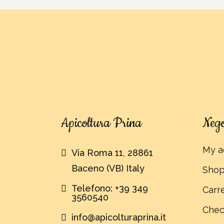
Apicoltura Prina
Nego
My a
Via Roma 11, 28861
Baceno (VB) Italy
Sho
Telefono: +39 349
Carre
3560540
Chec
info@apicolturaprina.it